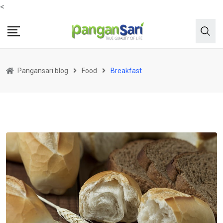
<
Pangansari blog
Food
Breakfast