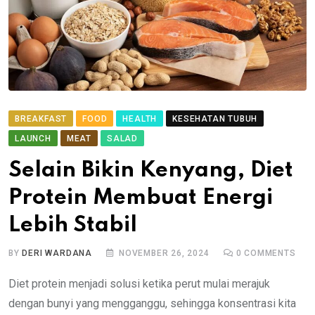
BREAKFAST
FOOD
HEALTH
KESEHATAN TUBUH
LAUNCH
MEAT
SALAD
Selain Bikin Kenyang, Diet
Protein Membuat Energi
Lebih Stabil
BY
DERI WARDANA
NOVEMBER 26, 2024
0
COMMENTS
Diet protein menjadi solusi ketika perut mulai merajuk
dengan bunyi yang mengganggu, sehingga konsentrasi kita