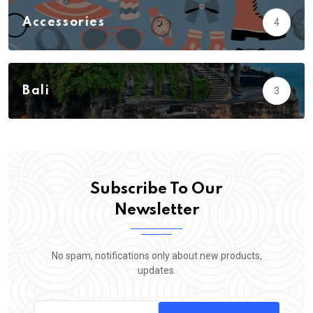
Accessories
4
Action
3
Adventure
23
Bali
3
Biology
5
Subscribe To Our
Newsletter
No spam, notifications only about new products,
updates.