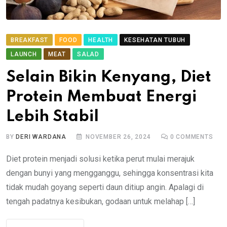
BREAKFAST
FOOD
HEALTH
KESEHATAN TUBUH
LAUNCH
MEAT
SALAD
Selain Bikin Kenyang, Diet
Protein Membuat Energi
Lebih Stabil
BY
DERI WARDANA
NOVEMBER 26, 2024
0
COMMENTS
Diet protein menjadi solusi ketika perut mulai merajuk
dengan bunyi yang mengganggu, sehingga konsentrasi kita
tidak mudah goyang seperti daun ditiup angin. Apalagi di
tengah padatnya kesibukan, godaan untuk melahap […]