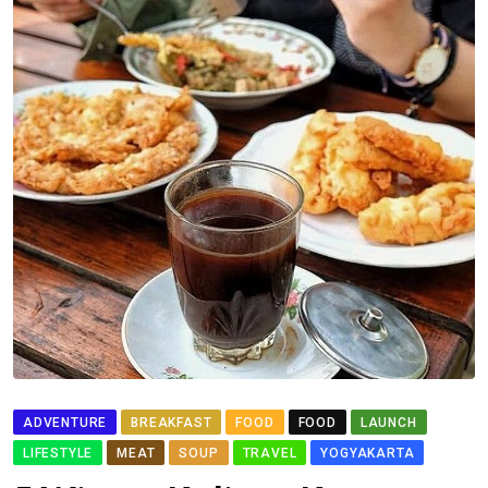
ADVENTURE
BREAKFAST
FOOD
FOOD
LAUNCH
LIFESTYLE
MEAT
SOUP
TRAVEL
YOGYAKARTA