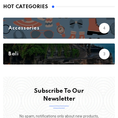
HOT CATEGORIES
Accessories
4
Action
3
Adventure
23
Bali
3
Biology
5
Subscribe To Our
Newsletter
No spam, notifications only about new products,