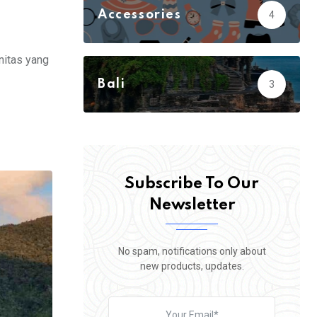
Accessories
4
Action
3
Adventure
23
nitas yang
Bali
3
Biology
5
Subscribe To Our
Newsletter
No spam, notifications only about
new products, updates.