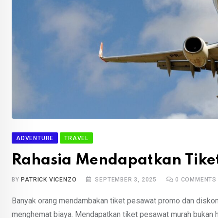
ADVENTURE
TRAVEL
Rahasia Mendapatkan Tike
BY
PATRICK VICENZO
SEPTEMBER 3, 2025
0
COMMENTS
Banyak orang mendambakan tiket pesawat promo dan diskon m
menghemat biaya. Mendapatkan tiket pesawat murah bukan hal