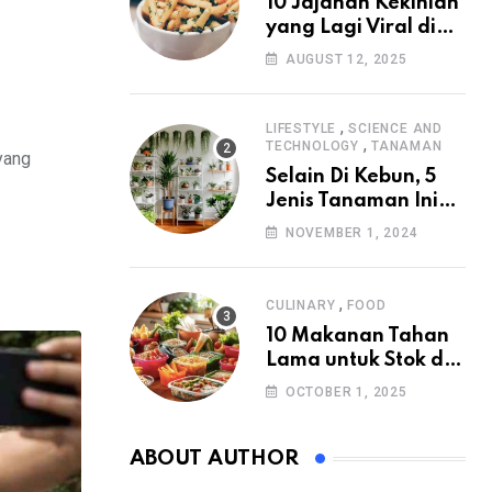
10 Jajanan Kekinian
yang Lagi Viral di
2025
AUGUST 12, 2025
,
LIFESTYLE
SCIENCE AND
,
TECHNOLOGY
TANAMAN
yang
Selain Di Kebun, 5
Jenis Tanaman Ini
Juga Cocok Di
NOVEMBER 1, 2024
Halaman Rumah
,
CULINARY
FOOD
10 Makanan Tahan
Lama untuk Stok di
Rumah
OCTOBER 1, 2025
ABOUT AUTHOR