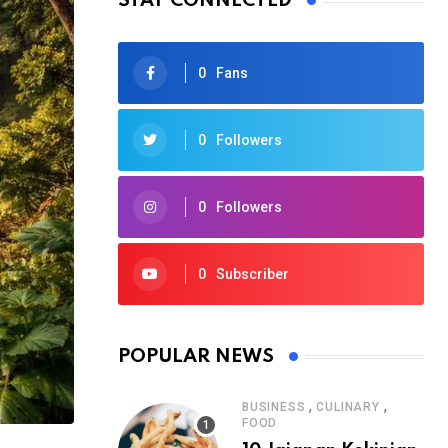
STAY CONNECTED
0
Fans
0
Followers
0
Followers
0
Subscriber
POPULAR NEWS
,
,
BUSINESS
CULINARY
FOOD