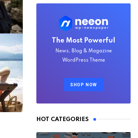
The Most Powerful
News, Blog & Magazine
WordPress Theme
SHOP NOW
HOT CATEGORIES