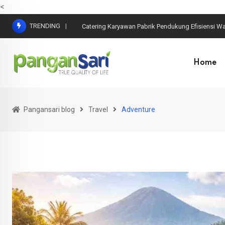
<
TRENDING
Catering Karyawan Pabrik Pendukung Efisiensi Wa
Home
Pangansari blog
Travel
Adventure