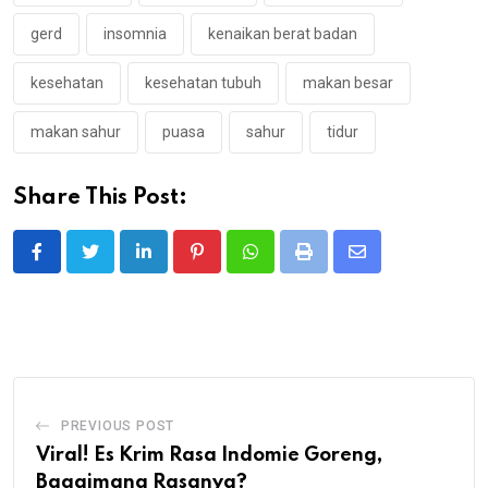
gerd
insomnia
kenaikan berat badan
kesehatan
kesehatan tubuh
makan besar
makan sahur
puasa
sahur
tidur
Share This Post:
PREVIOUS POST
Viral! Es Krim Rasa Indomie Goreng,
Bagaimana Rasanya?