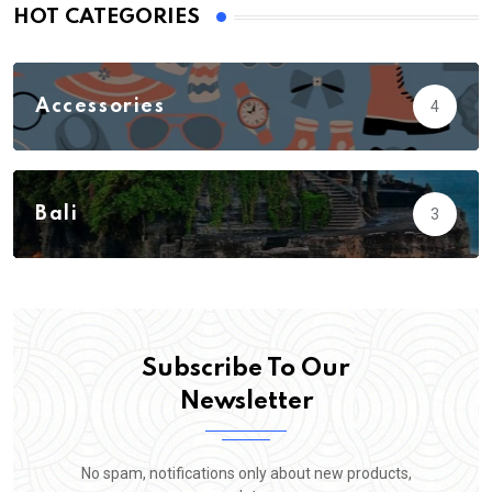
HOT CATEGORIES
Accessories
4
Action
3
Adventure
23
Bali
3
Biology
5
Subscribe To Our
Newsletter
No spam, notifications only about new products,