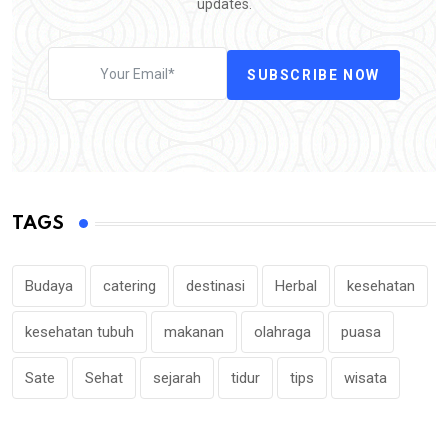
updates.
SUBSCRIBE NOW
TAGS
Budaya
catering
destinasi
Herbal
kesehatan
kesehatan tubuh
makanan
olahraga
puasa
Sate
Sehat
sejarah
tidur
tips
wisata