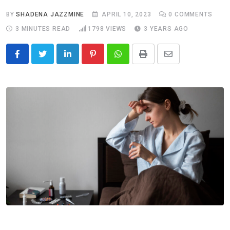
BY
SHADENA JAZZMINE
APRIL 10, 2023
0
COMMENTS
3 MINUTES READ
1798
VIEWS
3 YEARS AGO