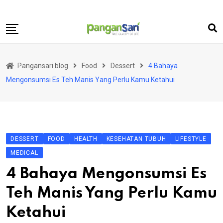
Skip
to
content
Home
Pangansari blog
Food
Dessert
4 Bahaya
Food
Mengonsumsi Es Teh Manis Yang Perlu Kamu Ketahui
Lifestyle
Travel
Health
DESSERT
FOOD
HEALTH
KESEHATAN TUBUH
LIFESTYLE
Business
MEDICAL
Science and Technology
4 Bahaya Mengonsumsi Es
Teh Manis Yang Perlu Kamu
Ketahui