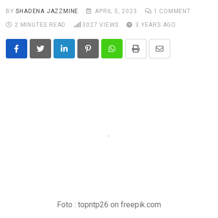
BY
SHADENA JAZZMINE
APRIL 5, 2023
1
COMMENT
2 MINUTES READ
3027
VIEWS
3 YEARS AGO
LinkedIn
Pinterest
Whatsapp
Print
Share
via
Email
Foto : topntp26 on freepik.com