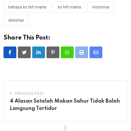
bahaya es teh manis
es teh manis
insomnia
obesitas
Share This Post:
LinkedIn
Pinterest
Whatsapp
Print
Share
via
Email
PREVIOUS POST
4 Alasan Setelah Makan Sahur Tidak Boleh
Langsung Tertidur