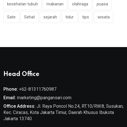
kesehatan tubuh
makanan
olahraga
puasa
Sate
Sehat
sejarah
tidur
tips
wisata
Head Office
Phone:
+62-81311760987
Email:
marketing@pangansari.com
Office Address:
Jl. Raya Poncol No.24, RT.10/RW.8, Susukan,
Kec. Ciracas, Kota Jakarta Timur, Daerah Khusus Ibukota
Jakarta 13740.