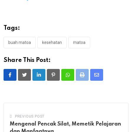
Tags:
buah matoa
kesehatan
matoa
Share This Post:
LinkedIn
Pinterest
Whatsapp
Print
Share
via
Email
PREVIOUS POST
Mengenal Pencak Silat, Memetik Pelajaran
dan Manfaatnya