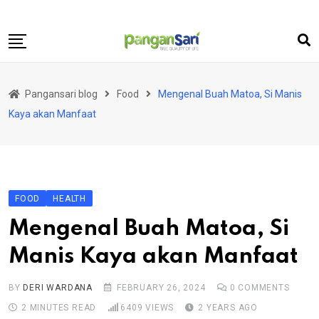
Skip
to
content
Home
Pangansari blog
Food
Mengenal Buah Matoa, Si Manis
Food
Kaya akan Manfaat
Lifestyle
Travel
Health
FOOD
HEALTH
Business
Mengenal Buah Matoa, Si
Science and Technology
Manis Kaya akan Manfaat
BY
DERI WARDANA
FEBRUARY 26, 2024
0
COMMENTS
2 MINUTES READ
6409
VIEWS
2 YEARS AGO