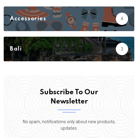
Accessories
4
Action
3
Adventure
23
Bali
3
Biology
5
Subscribe To Our
Newsletter
No spam, notifications only about new products,
updates.