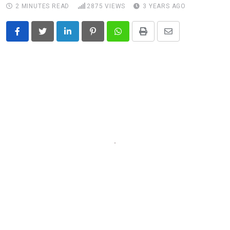
2 MINUTES READ
2875
VIEWS
3 YEARS AGO
LinkedIn
Pinterest
Whatsapp
Print
Share
via
Email