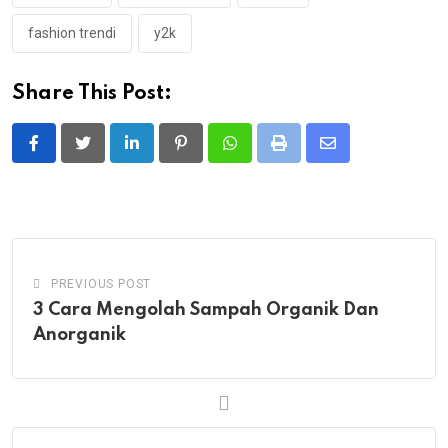
fashion trendi
y2k
Share This Post:
LinkedIn
Pinterest
Whatsapp
Print
Share
via
Email
PREVIOUS POST
3 Cara Mengolah Sampah Organik Dan
Anorganik