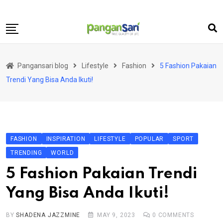
Skip
to
content
Home
Pangansari blog
Lifestyle
Fashion
5 Fashion Pakaian
Food
Trendi Yang Bisa Anda Ikuti!
Lifestyle
Travel
Health
FASHION
INSPIRATION
LIFESTYLE
POPULAR
SPORT
Business
TRENDING
WORLD
Science and Technology
5 Fashion Pakaian Trendi
Yang Bisa Anda Ikuti!
BY
SHADENA JAZZMINE
MAY 9, 2023
0
COMMENTS