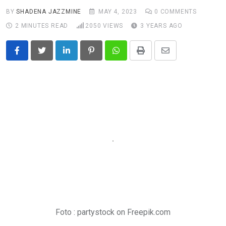
BY
SHADENA JAZZMINE
MAY 4, 2023
0
COMMENTS
2 MINUTES READ
2050
VIEWS
3 YEARS AGO
LinkedIn
Pinterest
Whatsapp
Print
Share
via
Email
Foto : partystock on Freepik.com