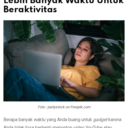
Lebih Banyak Waktu Untuk
Beraktivitas
Foto : partystock on Freepik.com
Berapa banyak waktu yang Anda buang untuk
gadget
karena
Anda tidak bisa berhenti menonton video YouTube atau