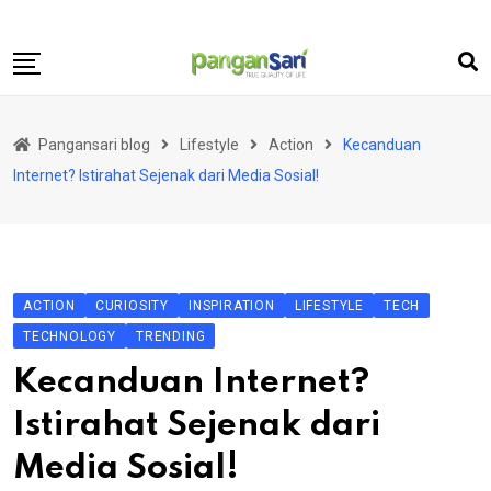
Skip
to
content
Home
Pangansari blog
Lifestyle
Action
Kecanduan
Food
Internet? Istirahat Sejenak dari Media Sosial!
Lifestyle
Travel
Health
ACTION
CURIOSITY
INSPIRATION
LIFESTYLE
TECH
Business
TECHNOLOGY
TRENDING
Science and Technology
Kecanduan Internet?
Istirahat Sejenak dari
Media Sosial!