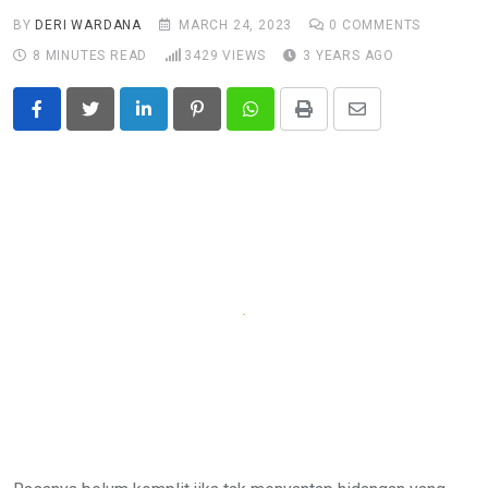
BY
DERI WARDANA
MARCH 24, 2023
0
COMMENTS
8 MINUTES READ
3429
VIEWS
3 YEARS AGO
LinkedIn
Pinterest
Whatsapp
Print
Share
via
Email