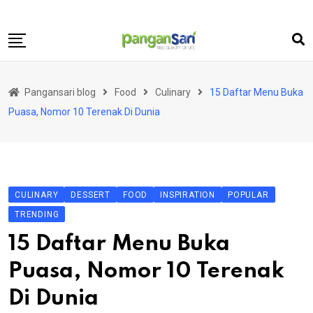
Skip
to
content
Home
Pangansari blog
Food
Culinary
15 Daftar Menu Buka
Food
Puasa, Nomor 10 Terenak Di Dunia
Lifestyle
Travel
Health
CULINARY
DESSERT
FOOD
INSPIRATION
POPULAR
Business
TRENDING
Science and Technology
15 Daftar Menu Buka
Puasa, Nomor 10 Terenak
Di Dunia