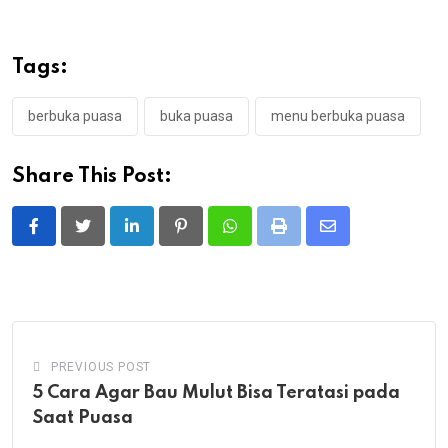
Tags:
berbuka puasa
buka puasa
menu berbuka puasa
Share This Post:
LinkedIn
Pinterest
Whatsapp
Print
Share
via
Email
PREVIOUS POST
5 Cara Agar Bau Mulut Bisa Teratasi pada
Saat Puasa