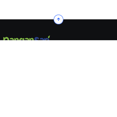
© 2022. All Rights Reserved by Pangansari
Follow Us On:
© 2022. All Rights Reserved by
Pangansari
Exit mobile version