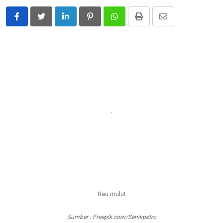
LinkedIn
Pinterest
Whatsapp
Print
Share
via
Email
Bau mulut
Sumber : Freepik.com/Senivpetro