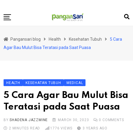
Skip
to
content
Home
Pangansari blog
Health
Kesehatan Tubuh
5 Cara
Food
Agar Bau Mulut Bisa Teratasi pada Saat Puasa
Lifestyle
Travel
Health
HEALTH
KESEHATAN TUBUH
MEDICAL
Business
5 Cara Agar Bau Mulut Bisa
Science and Technology
Teratasi pada Saat Puasa
BY
SHADENA JAZZMINE
MARCH 30, 2023
0
COMMENTS
2 MINUTES READ
1776
VIEWS
3 YEARS AGO