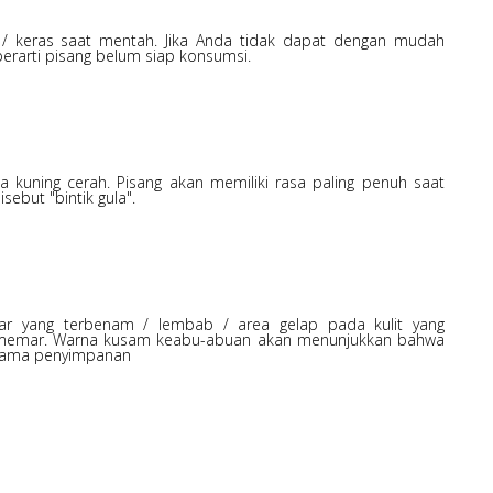
 / keras saat mentah. Jika Anda tidak dapat dengan mudah
rarti pisang belum siap konsumsi.
 kuning cerah. Pisang akan memiliki rasa paling penuh saat
isebut "bintik gula".
r yang terbenam / lembab / area gelap pada kulit yang
memar. Warna kusam keabu-abuan akan menunjukkan bahwa
selama penyimpanan