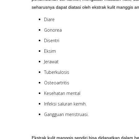
seharusnya dapat diatasi oleh ekstrak kulit manggis ant
Diare
Gonorea
Disentri
Eksim
Jerawat
Tuberkulosis
Osteoartritis
Kesehatan mental
Infeksi saluran kemih.
Gangguan menstruasi.
Ekstrak kulit manggis sendiri bisa didapatkan dalam bent