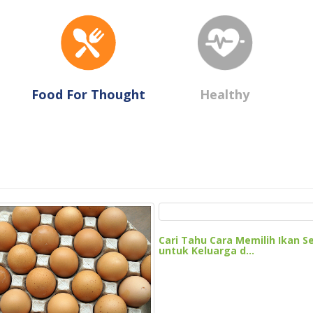
Food For Thought
Healthy
Cari Tahu Cara Memilih Ikan S
untuk Keluarga d...