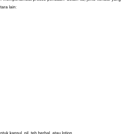
ara lain:
uk kapsul, pil, teh herbal, atau lotion.