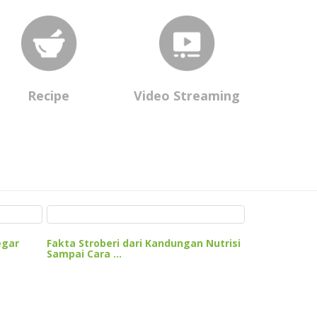
Recipe
Video Streaming
Inilah Cara 
pada Lemari 
egar
Fakta Stroberi dari Kandungan Nutrisi
Sampai Cara ...