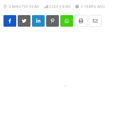
3 MINUTES READ
2260
VIEWS
3 YEARS AGO
LinkedIn
Pinterest
Whatsapp
Print
Share
via
Email