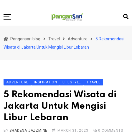
Skip
to
content
Home
Pangansari blog
Travel
Adventure
5 Rekomendasi
Food
Wisata di Jakarta Untuk Mengisi Libur Lebaran
Lifestyle
Travel
Health
ADVENTURE
INSPIRATION
LIFESTYLE
TRAVEL
Business
5 Rekomendasi Wisata di
Science and Technology
Jakarta Untuk Mengisi
Libur Lebaran
BY
SHADENA JAZZMINE
MARCH 31, 2023
0
COMMENTS