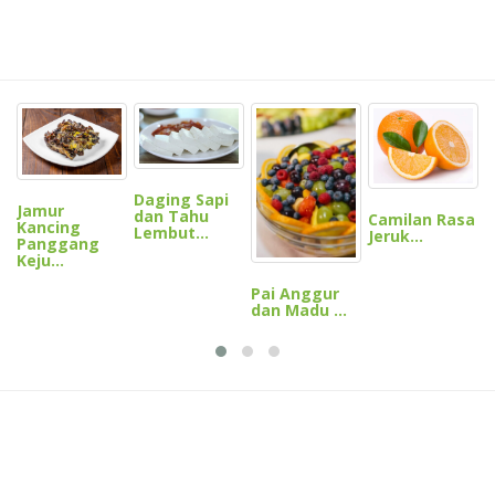
N
J
Daging Sapi
Jamur
dan Tahu
Camilan Rasa
Kancing
Lembut...
Jeruk...
Panggang
Keju...
Pai Anggur
dan Madu ...