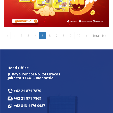
«
1
2
3
4
5
6
7
8
9
10
»
Terakhir »
Head Office
Jl. Raya Poncol No. 24 Ciracas
Jakarta 13740 - Indonesia
+62 21 871 7870
+62 21 871 7869
+62 813 1176 0987