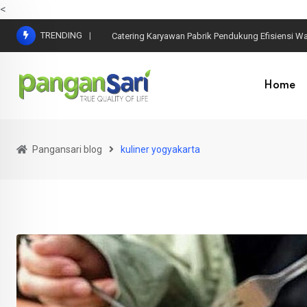
<
TRENDING
Catering Karyawan Pabrik Pendukung Efisiensi Wa
Home
Pangansari blog
kuliner yogyakarta