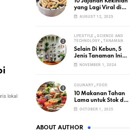
10 Jajanan Kekinian
yang Lagi Viral di
2025
AUGUST 12, 2025
,
LIFESTYLE
SCIENCE AND
,
TECHNOLOGY
TANAMAN
Selain Di Kebun, 5
Jenis Tanaman Ini
Juga Cocok Di
NOVEMBER 1, 2024
pi
Halaman Rumah
,
CULINARY
FOOD
10 Makanan Tahan
ris lokal
Lama untuk Stok di
Rumah
OCTOBER 1, 2025
ABOUT AUTHOR