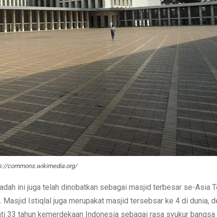
ps://commons.wikimedia.org/
badah ini juga telah dinobatkan sebagai masjid terbesar se-Asia 
sjid Istiqlal juga merupakat masjid tersebsar ke 4 di dunia, d
ti 33 tahun kemerdekaan Indonesia sebagai rasa syukur bangsa