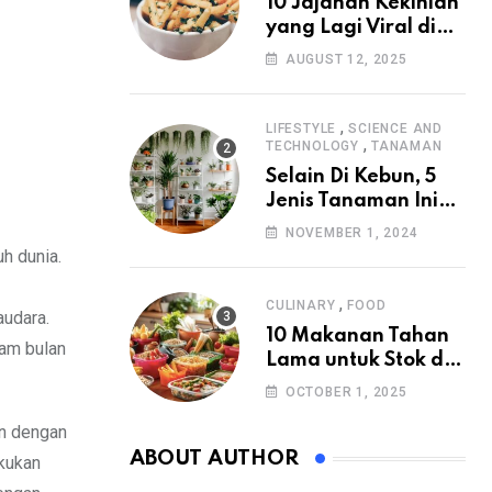
10 Jajanan Kekinian
yang Lagi Viral di
2025
AUGUST 12, 2025
,
LIFESTYLE
SCIENCE AND
,
TECHNOLOGY
TANAMAN
Selain Di Kebun, 5
Jenis Tanaman Ini
Juga Cocok Di
NOVEMBER 1, 2024
Halaman Rumah
h dunia.
,
CULINARY
FOOD
audara.
10 Makanan Tahan
lam bulan
Lama untuk Stok di
Rumah
OCTOBER 1, 2025
an dengan
ABOUT AUTHOR
akukan