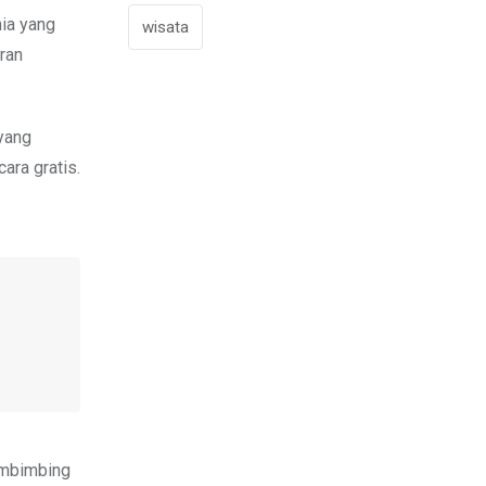
nia yang
wisata
ran
 yang
ara gratis.
membimbing