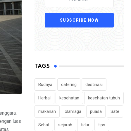
SUBSCRIBE NOW
TAGS
Budaya
catering
destinasi
Herbal
kesehatan
kesehatan tubuh
makanan
olahraga
puasa
Sate
Tenggara,
engan luas
Sehat
sejarah
tidur
tips
 atas