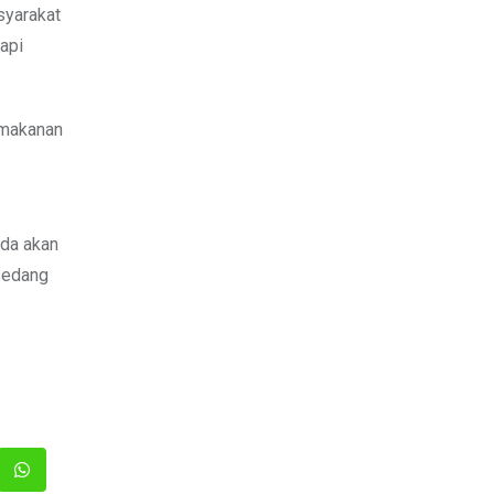
syarakat
kapi
 makanan
nda akan
sedang