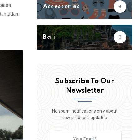
biasa
Accessories
4
n Ramadan
Action
3
Adventure
23
Bali
3
Biology
5
Subscribe To Our
Newsletter
No spam, notifications only about
new products, updates.