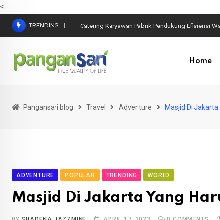
<
TRENDING
10 Cara Alami Meningkatkan Imun Tubuh
Home
Pangansari blog
Travel
Adventure
Masjid Di Jakart
ADVENTURE
POPULAR
TRENDING
WORLD
Masjid Di Jakarta Yang Ha
BY
SHADENA JAZZMINE
APRIL 17, 2023
0
COMMENTS