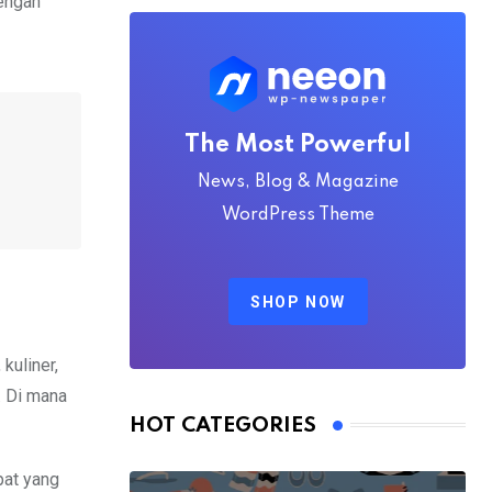
dengan
The Most Powerful
News, Blog & Magazine
WordPress Theme
SHOP NOW
kuliner,
. Di mana
HOT CATEGORIES
pat yang