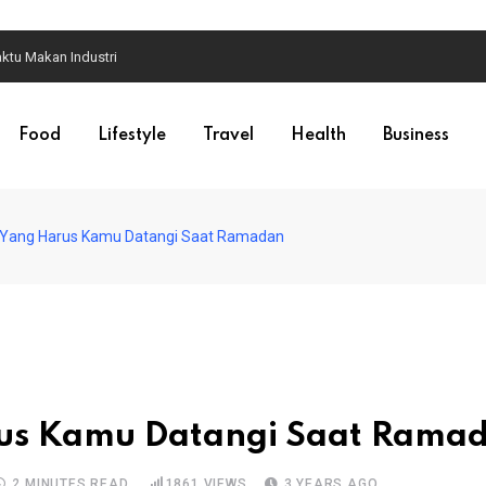
Food
Lifestyle
Travel
Health
Business
a Yang Harus Kamu Datangi Saat Ramadan
rus Kamu Datangi Saat Rama
2 MINUTES READ
1861
VIEWS
3 YEARS AGO