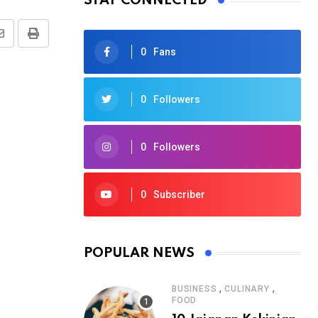
STAY CONNECTED
0
Fans
0
Followers
0
Followers
0
Subscriber
POPULAR NEWS
,
,
BUSINESS
CULINARY
FOOD