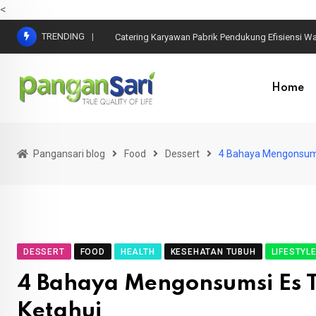
<
TRENDING
Catering Karyawan Pabrik Pendukung Efisiensi Wa
Home
Pangansari blog
Food
Dessert
4 Bahaya Mengonsums
DESSERT
FOOD
HEALTH
KESEHATAN TUBUH
LIFESTYL
4 Bahaya Mengonsumsi Es 
Ketahui