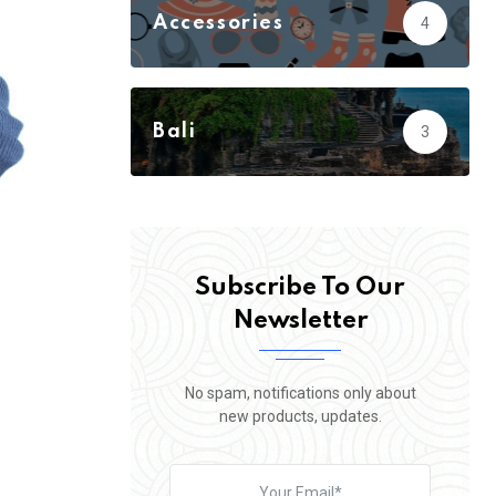
Accessories
4
Action
3
Adventure
23
Bali
3
Biology
5
Subscribe To Our
Newsletter
No spam, notifications only about
new products, updates.