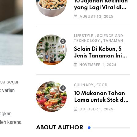
10 Jajanan Kekinian
yang Lagi Viral di
2025
AUGUST 12, 2025
,
LIFESTYLE
SCIENCE AND
,
TECHNOLOGY
TANAMAN
Selain Di Kebun, 5
Jenis Tanaman Ini
Juga Cocok Di
NOVEMBER 1, 2024
Halaman Rumah
asa segar
,
CULINARY
FOOD
 varian
10 Makanan Tahan
Lama untuk Stok di
Rumah
OCTOBER 1, 2025
angkan
leh karena
ABOUT AUTHOR