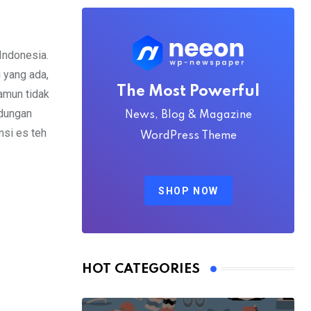
Indonesia.
 yang ada,
The Most Powerful
amun tidak
ndungan
News, Blog & Magazine
msi es teh
WordPress Theme
SHOP NOW
HOT CATEGORIES