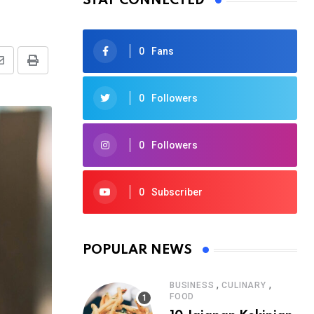
STAY CONNECTED
0
Fans
0
Followers
0
Followers
0
Subscriber
POPULAR NEWS
,
,
BUSINESS
CULINARY
FOOD