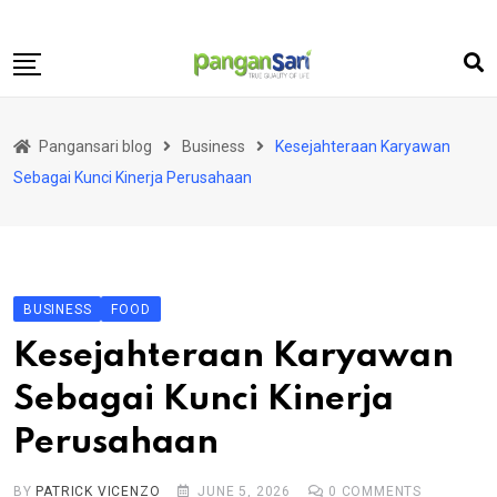
Skip
to
content
Home
Pangansari blog
Business
Kesejahteraan Karyawan
Food
Sebagai Kunci Kinerja Perusahaan
Lifestyle
Travel
Health
BUSINESS
FOOD
Business
Kesejahteraan Karyawan
Science and Technology
Sebagai Kunci Kinerja
Perusahaan
BY
PATRICK VICENZO
JUNE 5, 2026
0
COMMENTS