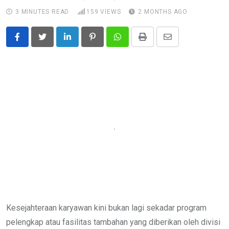
3 MINUTES READ
159
VIEWS
2 MONTHS AGO
LinkedIn
Pinterest
Whatsapp
Print
Share
via
Email
Kesejahteraan karyawan kini bukan lagi sekadar program
pelengkap atau fasilitas tambahan yang diberikan oleh divisi