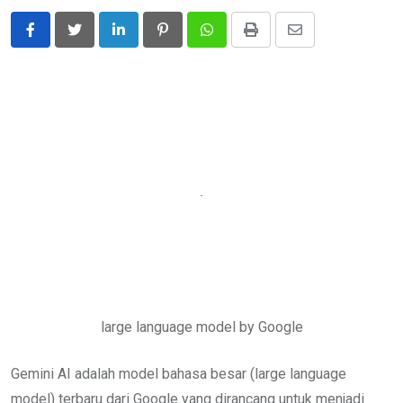
LinkedIn
Pinterest
Whatsapp
Print
Share
via
Email
large language model by Google
Gemini AI adalah model bahasa besar (large language
model) terbaru dari Google yang dirancang untuk menjadi