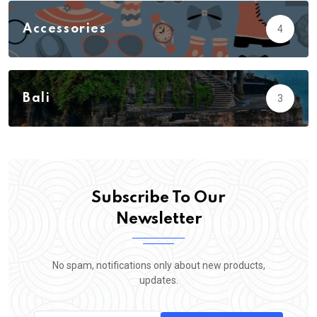
Accessories
4
Action
3
Adventure
23
Bali
3
Biology
5
Subscribe To Our
Newsletter
No spam, notifications only about new products,
updates.