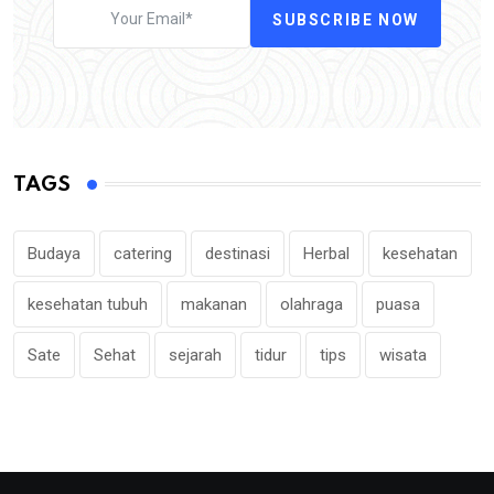
SUBSCRIBE NOW
TAGS
Budaya
catering
destinasi
Herbal
kesehatan
kesehatan tubuh
makanan
olahraga
puasa
Sate
Sehat
sejarah
tidur
tips
wisata