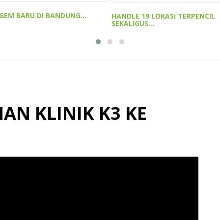
GEM BARU DI BANDUNG...
HANDLE 19 LOKASI TERPENCIL
SEKALIGUS...
AN KLINIK K3 KE