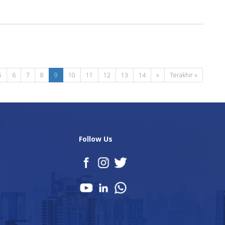
5
6
7
8
9
10
11
12
13
14
»
Terakhir »
Follow Us