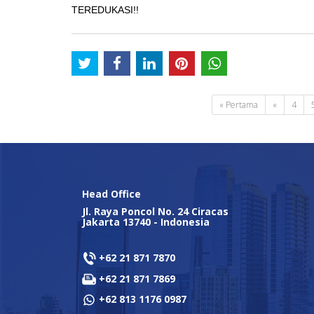
TEREDUKASI!!
« Pertama
«
4
Head Office
Jl. Raya Poncol No. 24 Ciracas
Jakarta 13740 - Indonesia
+62 21 871 7870
+62 21 871 7869
+62 813 1176 0987