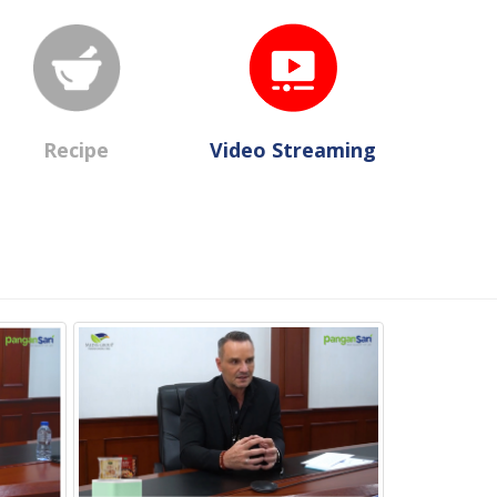
Recipe
Video Streaming
TIDAK MUDAH 