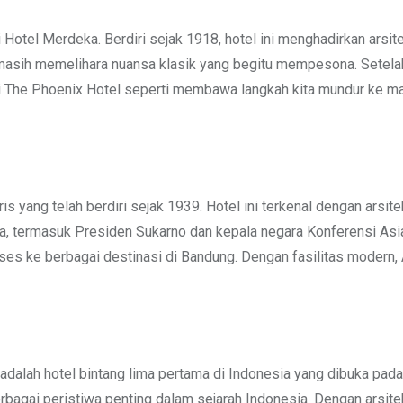
otel Merdeka. Berdiri sejak 1918, hotel ini menghadirkan arsite
 masih memelihara nuansa klasik yang begitu mempesona. Setelah 
i The Phoenix Hotel seperti membawa langkah kita mundur ke m
 yang telah berdiri sejak 1939. Hotel ini terkenal dengan arsite
ia, termasuk Presiden Sukarno dan kepala negara Konferensi Asia 
kses ke berbagai destinasi di Bandung. Dengan fasilitas moder
 adalah hotel bintang lima pertama di Indonesia yang dibuka p
erbagai peristiwa penting dalam sejarah Indonesia. Dengan arsi