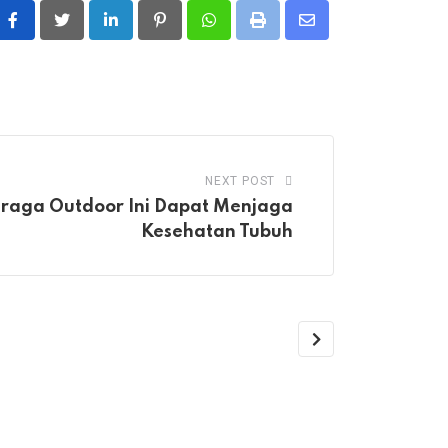
LinkedIn
Pinterest
Whatsapp
Print
Share
via
Email
NEXT POST
hraga Outdoor Ini Dapat Menjaga
Kesehatan Tubuh