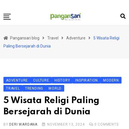
Skip
to
content
Home
Pangansari blog
Travel
Adventure
5 Wisata Religi
Food
Paling Bersejarah di Dunia
Lifestyle
Travel
Health
ADVENTURE
CULTURE
HISTORY
INSPIRATION
MODERN
Business
TRAVEL
TRENDING
WORLD
Science and Technology
5 Wisata Religi Paling
Bersejarah di Dunia
BY
DERI WARDANA
NOVEMBER 13, 2024
0
COMMENTS