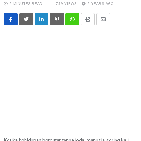
2 MINUTES READ
1759
VIEWS
2 YEARS AGO
LinkedIn
Pinterest
Whatsapp
Print
Share
via
Email
Ketika kehidupan berputar tanpa jeda, manusia sering kali