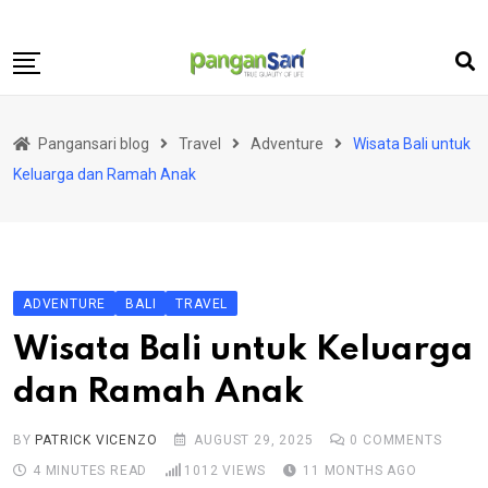
Skip
to
content
Home
Pangansari blog
Travel
Adventure
Wisata Bali untuk
Food
Keluarga dan Ramah Anak
Lifestyle
Travel
Health
ADVENTURE
BALI
TRAVEL
Business
Wisata Bali untuk Keluarga
Science and Technology
dan Ramah Anak
BY
PATRICK VICENZO
AUGUST 29, 2025
0
COMMENTS
4 MINUTES READ
1012
VIEWS
11 MONTHS AGO