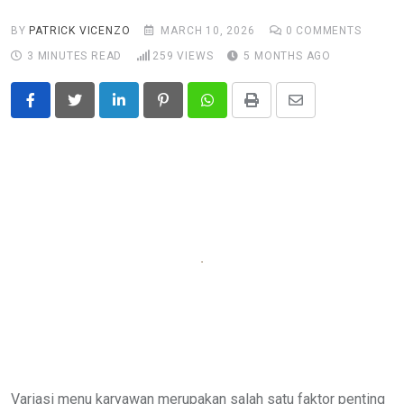
BY
PATRICK VICENZO
MARCH 10, 2026
0
COMMENTS
3 MINUTES READ
259
VIEWS
5 MONTHS AGO
LinkedIn
Pinterest
Whatsapp
Print
Share
via
Email
Variasi menu karyawan merupakan salah satu faktor penting