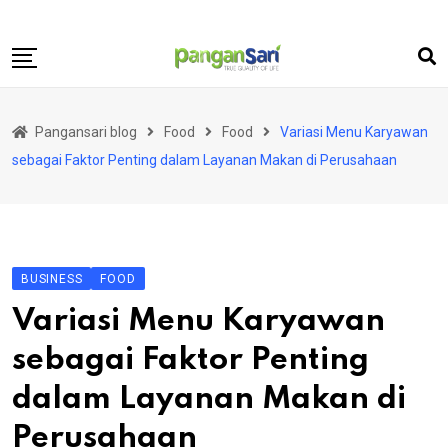
Skip
to
content
Home
Pangansari blog
Food
Food
Variasi Menu Karyawan
Food
sebagai Faktor Penting dalam Layanan Makan di Perusahaan
Lifestyle
Travel
Health
BUSINESS
FOOD
Business
Variasi Menu Karyawan
Science and Technology
sebagai Faktor Penting
dalam Layanan Makan di
Perusahaan