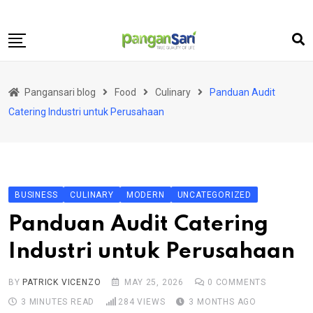
Skip
to
content
Home
Pangansari blog
Food
Culinary
Panduan Audit
Food
Catering Industri untuk Perusahaan
Lifestyle
Travel
Health
BUSINESS
CULINARY
MODERN
UNCATEGORIZED
Business
Panduan Audit Catering
Science and Technology
Industri untuk Perusahaan
BY
PATRICK VICENZO
MAY 25, 2026
0
COMMENTS
3 MINUTES READ
284
VIEWS
3 MONTHS AGO