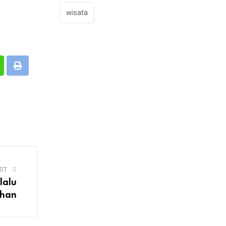
wisata
ST
lalu
ahan