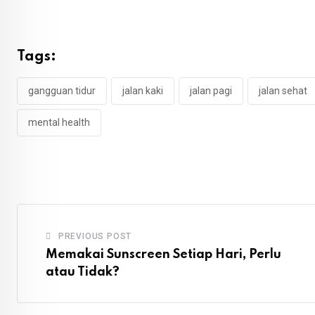
Tags:
gangguan tidur
jalan kaki
jalan pagi
jalan sehat
mental health
PREVIOUS POST
Memakai Sunscreen Setiap Hari, Perlu
atau Tidak?