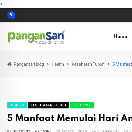
<
Home
Pangansari blog
Health
Kesehatan Tubuh
5 Manfaat
HEALTH
KESEHATAN TUBUH
LIFESTYLE
5 Manfaat Memulai Hari A
BY
SHADENA JAZZMINE
MAY 26, 2023
1
COMMENT
2