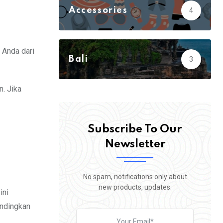
Accessories
4
Action
3
Adventure
23
 Anda dari
Bali
3
Biology
5
n. Jika
Subscribe To Our
Newsletter
No spam, notifications only about
new products, updates.
ini
andingkan