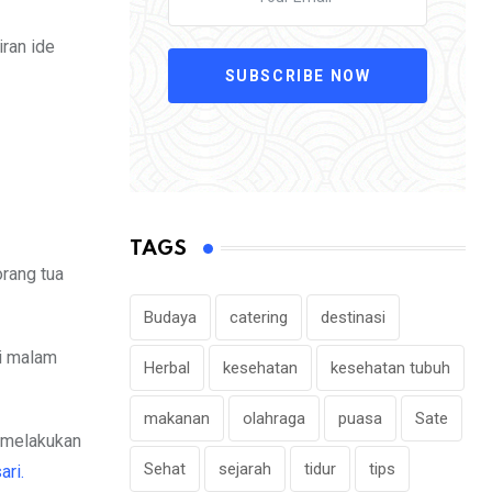
iran ide
SUBSCRIBE NOW
TAGS
orang tua
Budaya
catering
destinasi
di malam
Herbal
kesehatan
kesehatan tubuh
makanan
olahraga
puasa
Sate
k melakukan
Sehat
sejarah
tidur
tips
ri.