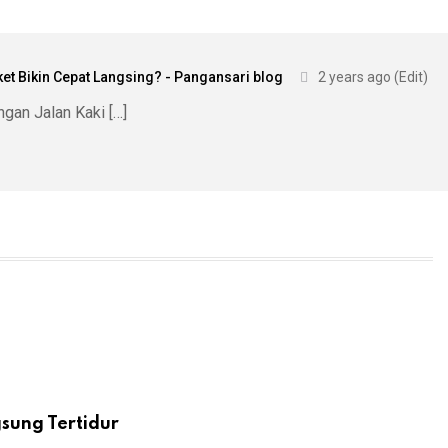
et Bikin Cepat Langsing? - Pangansari blog
2 years ago
(Edit)
gan Jalan Kaki […]
sung Tertidur