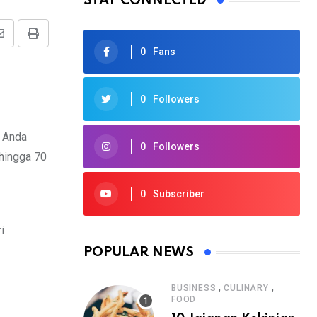
STAY CONNECTED
0
Fans
0
Followers
a Anda
0
Followers
 hingga 70
0
Subscriber
i
POPULAR NEWS
,
,
BUSINESS
CULINARY
FOOD