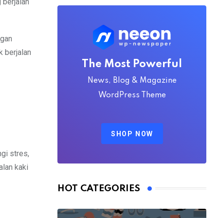
 berjalan
ngan
k berjalan
The Most Powerful
News, Blog & Magazine
WordPress Theme
SHOP NOW
gi stres,
alan kaki
HOT CATEGORIES