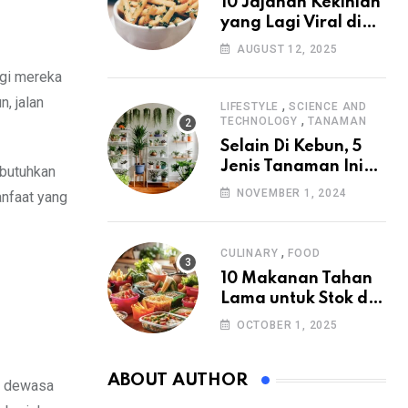
10 Jajanan Kekinian
yang Lagi Viral di
2025
AUGUST 12, 2025
agi mereka
n, jalan
,
LIFESTYLE
SCIENCE AND
,
TECHNOLOGY
TANAMAN
Selain Di Kebun, 5
Jenis Tanaman Ini
 butuhkan
Juga Cocok Di
NOVEMBER 1, 2024
anfaat yang
Halaman Rumah
,
CULINARY
FOOD
10 Makanan Tahan
Lama untuk Stok di
Rumah
OCTOBER 1, 2025
ABOUT AUTHOR
ng dewasa